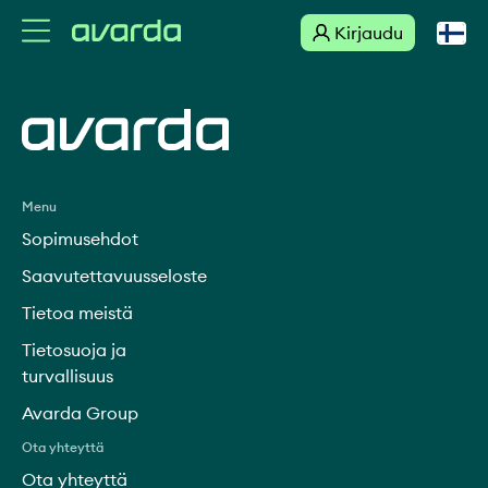
Kirjaudu
Suomi
Link to external site
Svenska
English
Menu
Sopimusehdot
Dansk
Saavutettavuusseloste
Tietoa meistä
Norsk
Tietosuoja ja
turvallisuus
Deutsch
Avarda Group
Ota yhteyttä
Ota yhteyttä