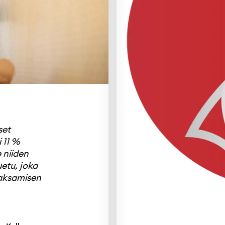
set
i 11 %
 niiden
uetu, joka
aksamisen