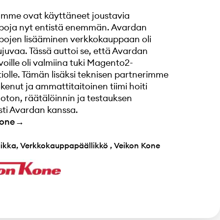
mme ovat käyttäneet joustavia
oja nyt entistä enemmän. Avardan
ojen lisääminen verkkokauppaan oli
ujuvaa. Tässä auttoi se, että Avardan
oille oli valmiina tuki Magento2-
iolle. Tämän lisäksi teknisen partnerimme
kenut ja ammattitaitoinen tiimi hoiti
oton, räätälöinnin ja testauksen
sti Avardan kanssa.
Kone→
ikka
,
Verkkokauppapäällikkö
,
Veikon Kone