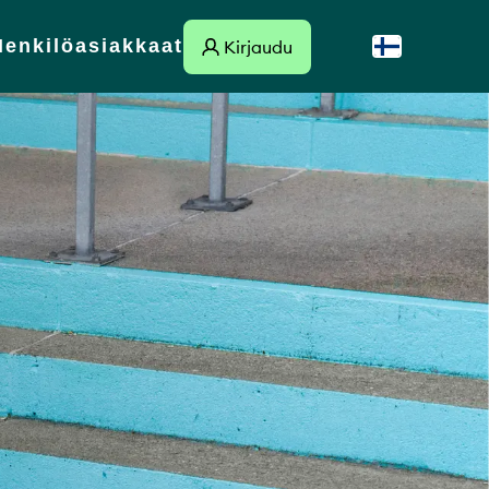
Henkilöasiakkaat
Kirjaudu
Suomi
Link to external site
Svenska
English
Dansk
Norsk
Deutsch