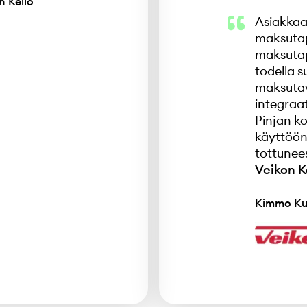
n Kello
Asiakkaa
maksutap
maksutap
todella s
maksutav
integraat
Pinjan ko
käyttöön
tottunee
Veikon 
Kimmo Ku