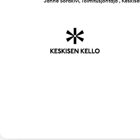
Janne Sorakivi
,
Toimitusjohtaja
,
Keskise