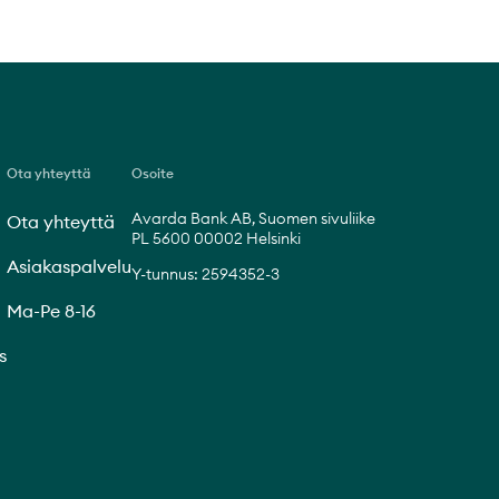
Ota yhteyttä
Osoite
Avarda Bank AB, Suomen sivuliike
Ota yhteyttä
PL 5600 00002 Helsinki
Asiakaspalvelu
Y-tunnus: 2594352-3
Ma-Pe 8-16
s